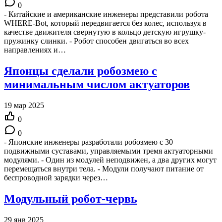
0
- Китайские и американские инженеры представили робота
WHERE-Bot, который передвигается без колес, используя в
качестве движителя свернутую в кольцо детскую игрушку-
пружинку слинки. - Робот способен двигаться во всех
направлениях и…
Японцы сделали робозмею с
минимальным числом актуаторов
19 мар 2025
0
0
- Японские инженеры разработали робозмею с 30
подвижными суставами, управляемыми тремя актуаторными
модулями. - Один из модулей неподвижен, а два других могут
перемещаться внутри тела. - Модули получают питание от
беспроводной зарядки через…
Модульный робот-червь
29 янв 2025