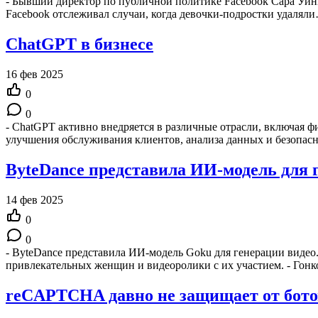
- Бывший директор по публичной политике Facebook Сара Уинн-
Facebook отслеживал случаи, когда девочки-подростки удалял
ChatGPT в бизнесе
16 фев 2025
0
0
- ChatGPT активно внедряется в различные отрасли, включая ф
улучшения обслуживания клиентов, анализа данных и безопас
ByteDance представила ИИ-модель для 
14 фев 2025
0
0
- ByteDance представила ИИ-модель Goku для генерации видео
привлекательных женщин и видеоролики с их участием. - Гон
reCAPTCHA давно не защищает от ботов