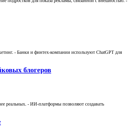
ие подростков для показа рекламы, связанной с внешностью. -
кетинг. - Банки и финтех-компании используют ChatGPT для
йковых блогеров
нее реальных. - ИИ-платформы позволяют создавать
e