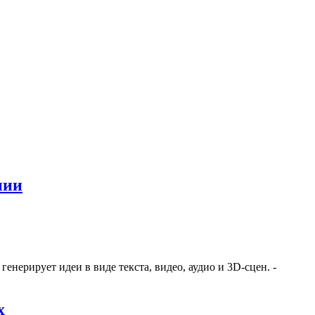
нии
нерирует идеи в виде текста, видео, аудио и 3D-сцен. -
х