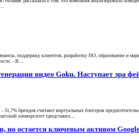
Уильямс рассказала о том, что компания анализировала поведен
и…
инансы, поддержку клиентов, разработку ПО, образование и мар
ности. - В…
генерации видео Goku. Наступает эра фе
. - 31,7% брендов считают виртуальных блогеров предпочтитель
конгский университет представил…
, но остается ключевым активом Googl