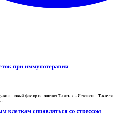
еток при иммунотерапии
ужили новый фактор истощения Т-клеток. - Истощение Т-клеток
х…
м клеткам справляться со стрессом