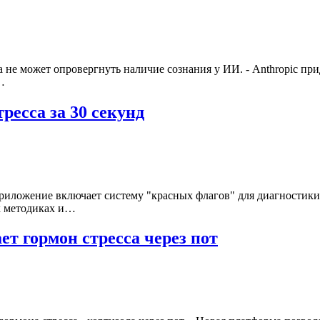
ка не может опровергнуть наличие сознания у ИИ. - Anthropic п
…
ресса за 30 секунд
- Приложение включает систему "красных флагов" для диагностик
х методиках и…
т гормон стресса через пот