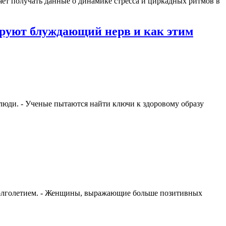
ляет получать данные о динамике стресса и циркадных ритмов в
ируют блуждающий нерв и как этим
люди. - Ученые пытаются найти ключи к здоровому образу
 долголетием. - Женщины, выражающие больше позитивных