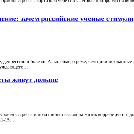
ормона стресса - кортизола через пот. - Новая платформа позво
ение: зачем российские ученые стимул
е, депрессию и болезнь Альцгеймера реже, чем цивилизованные 
 блуждающего…
сты живут дольше
 уровень стресса и позитивный взгляд на жизнь коррелируют с
 11-15…