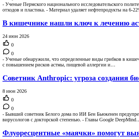
- Ученые Пермского национального исследовательского полите
отходов и пластика. - Материал удаляет нефтепродукты на 6
В кишечнике нашли ключ к лечению а
24 июн 2026
0
0
- Ученые обнаружили, что определенные виды грибков в кише
с повышением рисков астмы, пищевой аллергии и…
Советник Anthropic: угроза создания 
8 июн 2026
0
0
- Бывший советник Белого дома по ИИ Бен Бьюкенен предупре
вирусологов с докторской степенью. - Главы Google DeepMind
Флуоресцентные «маячки» помогут выя