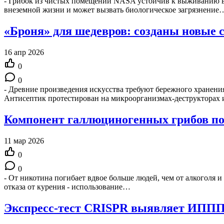
- Грибок из чистых помещений NASA устойчив к выживанию в 
внеземной жизни и может вызвать биологическое загрязнение
«Броня» для шедевров: созданы новые 
16 апр 2026
0
0
- Древние произведения искусства требуют бережного хранения
Антисептик протестирован на микроорганизмах-деструкторах 
Компонент галлюциногенных грибов по
11 мар 2026
0
0
- От никотина погибает вдвое больше людей, чем от алкоголя и
отказа от курения - использование…
Экспресс-тест CRISPR выявляет ИППП з