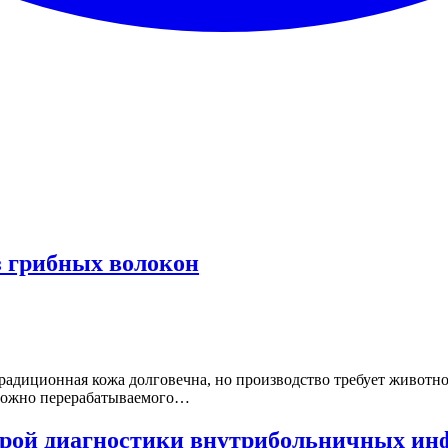
з грибных волокон
радиционная кожа долговечна, но производство требует животно
 сложно перерабатываемого…
строй диагностики внутрибольничных и