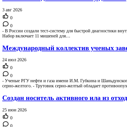
3 авг 2026
0
0
- В России создали тест-систему для быстрой диагностики внут
Набор включает 11 мишеней для…
Международный коллектив ученых заве
24 июл 2026
0
0
- Ученые РГУ нефти и газа имени И.М. Губкина и Шаньдунског
серно-желтого. - Трутовик серно-желтый обладает противооп
Создан носитель активного ила из отхо
25 июн 2026
0
0