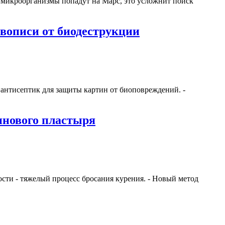
 микроорганизмы попадут на Марс, это усложнит поиск
вописи от биодеструкции
 антисептик для защиты картин от биоповреждений. -
инового пластыря
ности - тяжелый процесс бросания курения. - Новый метод