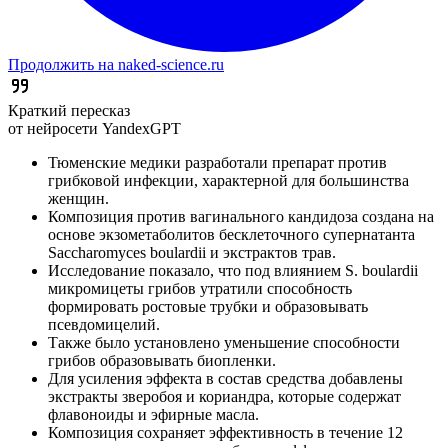
Продолжить на naked-science.ru
Краткий пересказ
от нейросети YandexGPT
Тюменские медики разработали препарат против
грибковой инфекции, характерной для большинства
женщин.
Композиция против вагинального кандидоза создана на
основе экзометаболитов бесклеточного супернатанта
Saccharomyces boulardii и экстрактов трав.
Исследование показало, что под влиянием S. boulardii
микромицеты грибов утратили способность
формировать ростовые трубки и образовывать
псевдомицелий.
Также было установлено уменьшение способности
грибов образовывать биопленки.
Для усиления эффекта в состав средства добавлены
экстракты зверобоя и кориандра, которые содержат
флавоноиды и эфирные масла.
Композиция сохраняет эффективность в течение 12