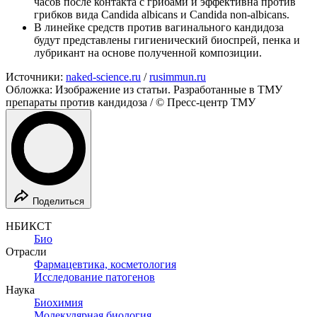
часов после контакта с грибами и эффективна против
грибков вида Candida albicans и Candida non-albicans.
В линейке средств против вагинального кандидоза
будут представлены гигиенический биоспрей, пенка и
лубрикант на основе полученной композиции.
Источники:
naked-science.ru
/
rusimmun.ru
Обложка: Изображение из статьи. Разработанные в ТМУ
препараты против кандидоза / © Пресс-центр ТМУ
Поделиться
НБИКСТ
Био
Отрасли
Фармацевтика, косметология
Исследование патогенов
Наука
Биохимия
Молекулярная биология