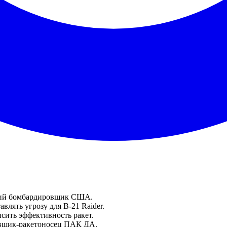
ский бомбардировщик США.
влять угрозу для B-21 Raider.
сить эффективность ракет.
овщик-ракетоносец ПАК ДА.