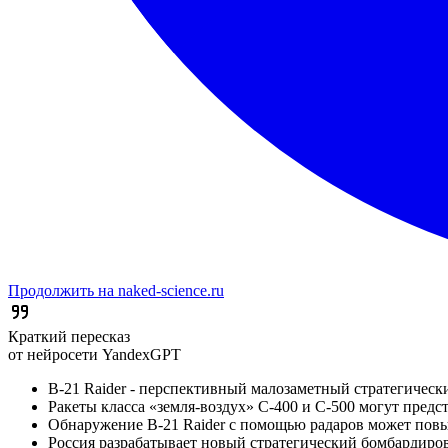
Продолжить на naked-science.ru
Краткий пересказ
от нейросети YandexGPT
B-21 Raider - перспективный малозаметный стратегиче
Ракеты класса «земля-воздух» С-400 и С-500 могут предста
Обнаружение B-21 Raider с помощью радаров может повы
Россия разрабатывает новый стратегический бомбардир