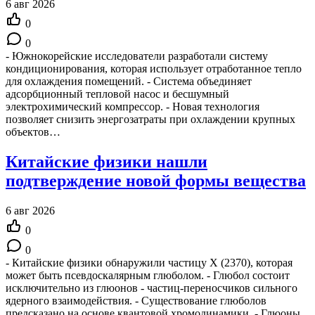
6 авг 2026
0
0
- Южнокорейские исследователи разработали систему
кондиционирования, которая использует отработанное тепло
для охлаждения помещений. - Система объединяет
адсорбционный тепловой насос и бесшумный
электрохимический компрессор. - Новая технология
позволяет снизить энергозатраты при охлаждении крупных
объектов…
Китайские физики нашли
подтверждение новой формы вещества
6 авг 2026
0
0
- Китайские физики обнаружили частицу X (2370), которая
может быть псевдоскалярным глюболом. - Глюбол состоит
исключительно из глюонов - частиц-переносчиков сильного
ядерного взаимодействия. - Существование глюболов
предсказано на основе квантовой хромодинамики. - Глюоны