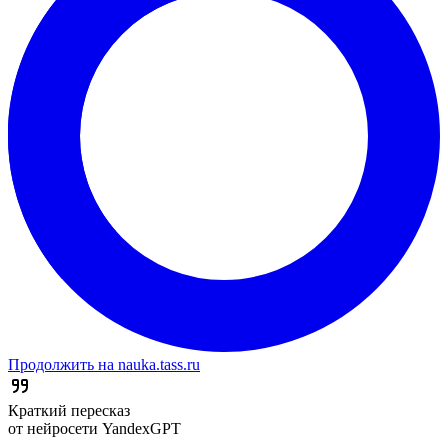
Продолжить на nauka.tass.ru
Краткий пересказ
от нейросети YandexGPT