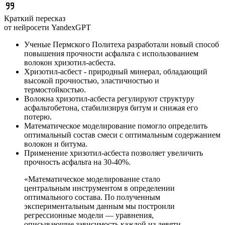
Краткий пересказ
от нейросети YandexGPT
Ученые Пермского Политеха разработали новый способ
повышения прочности асфальта с использованием
волокон хризотил-асбеста.
Хризотил-асбест - природный минерал, обладающий
высокой прочностью, эластичностью и
термостойкостью.
Волокна хризотил-асбеста регулируют структуру
асфальтобетона, стабилизируя битум и снижая его
потерю.
Математическое моделирование помогло определить
оптимальный состав смеси с оптимальным содержанием
волокон и битума.
Применение хризотил-асбеста позволяет увеличить
прочность асфальта на 30-40%.
«Математическое моделирование стало
центральным инструментом в определении
оптимального состава. По полученным
экспериментальным данным мы построили
регрессионные модели — уравнения,
описывающие зависимость каждой из девяти