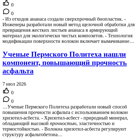
0
0
- Из отходов ананаса создали сверхпрочный биопластик. -
Инженеры разработали новый метод щелочной обработки для
превращения жестких листьев ананаса в армирующий
материал для экологически чистых композитов. - Технология
модификации поверхности волокон включает вымачивание…
Ученые Пермского Политеха нашли
компонент, повышающий прочность
асфальта
7 июл 2026
0
0
…Ученые Пермского Политеха разработали новый способ
повышения прочности асфальта с использованием волокон
хризотил-асбеста. - Хризотил-асбест - природный минерал,
обладающий высокой
прочность
ю, эластичностью и
термостойкостью. - Волокна хризотил-асбеста регулируют
структуру асфальтобетона…