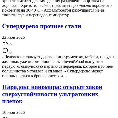
хризотил-асбест для замедления разрушения асфальта на
дорогах. - Хризотил-асбест повышает
прочность
дорожного
покрытия на 30-40%. - Асфальтобетон разрушается из-за
тяжести фур и перепадов температур…
Супердерево прочнее стали
22 июн 2026
0
0
- Человек использует дерево в инструментах, мебели, посуде и
жилищах уже полмиллиона лет. - InventWood выпустила
первую коммерческую партию супердерева, которое прочнее
большинства металлов и сплавов. - Супердерево может
использоваться в бронежилетах и…
Парадокс наномира: открыт закон
сверхустойчивости ультратонких
пленок
16 июн 2026