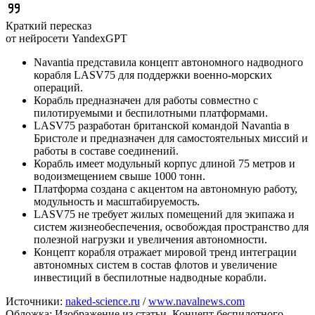
Краткий пересказ
от нейросети YandexGPT
Navantia представила концепт автономного надводного
корабля LASV75 для поддержки военно-морских
операций.
Корабль предназначен для работы совместно с
пилотируемыми и беспилотными платформами.
LASV75 разработан британской командой Navantia в
Бристоле и предназначен для самостоятельных миссий и
работы в составе соединений.
Корабль имеет модульный корпус длиной 75 метров и
водоизмещением свыше 1000 тонн.
Платформа создана с акцентом на автономную работу,
модульность и масштабируемость.
LASV75 не требует жилых помещений для экипажа и
систем жизнеобеспечения, освобождая пространство для
полезной нагрузки и увеличения автономности.
Концепт корабля отражает мировой тренд интеграции
автономных систем в состав флотов и увеличение
инвестиций в беспилотные надводные корабли.
Источники:
naked-science.ru
/
www.navalnews.com
Обложка: Изображение из статьи. Концепт беспилотного