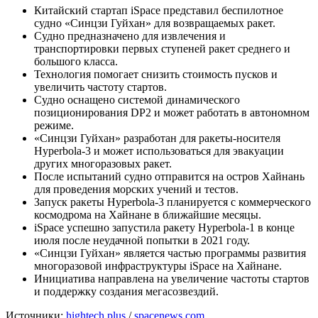
Китайский стартап iSpace представил беспилотное
судно «Синцзи Гуйхан» для возвращаемых ракет.
Судно предназначено для извлечения и
транспортировки первых ступеней ракет среднего и
большого класса.
Технология помогает снизить стоимость пусков и
увеличить частоту стартов.
Судно оснащено системой динамического
позиционирования DP2 и может работать в автономном
режиме.
«Синцзи Гуйхан» разработан для ракеты-носителя
Hyperbola-3 и может использоваться для эвакуации
других многоразовых ракет.
После испытаний судно отправится на остров Хайнань
для проведения морских учений и тестов.
Запуск ракеты Hyperbola-3 планируется с коммерческого
космодрома на Хайнане в ближайшие месяцы.
iSpace успешно запустила ракету Hyperbola-1 в конце
июля после неудачной попытки в 2021 году.
«Синцзи Гуйхан» является частью программы развития
многоразовой инфраструктуры iSpace на Хайнане.
Инициатива направлена на увеличение частоты стартов
и поддержку создания мегасозвездий.
Источники:
hightech.plus
/
spacenews.com