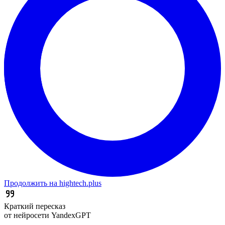
Продолжить на hightech.plus
Краткий пересказ
от нейросети YandexGPT