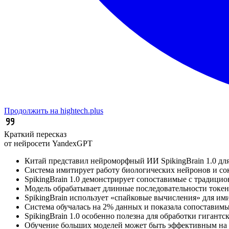
Продолжить на hightech.plus
Краткий пересказ
от нейросети YandexGPT
Китай представил нейроморфный ИИ SpikingBrain 1.0 для
Система имитирует работу биологических нейронов и со
SpikingBrain 1.0 демонстрирует сопоставимые с традици
Модель обрабатывает длинные последовательности токено
SpikingBrain использует «спайковые вычисления» для им
Система обучалась на 2% данных и показала сопоставимые
SpikingBrain 1.0 особенно полезна для обработки гигант
Обучение больших моделей может быть эффективным на а