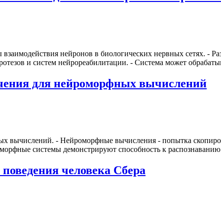
 взаимодействия нейронов в биологических нервных сетях. - Ра
ротезов и систем нейрореабилитации. - Система может обрабат
ичения для нейроморфных вычислений
ых вычислений. - Нейроморфные вычисления - попытка скопиров
роморфные системы демонстрируют способность к распознавани
 поведения человека Сбера