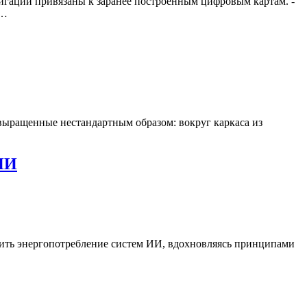
игации привязаны к заранее построенным цифровым картам. -
а…
выращенные нестандартным образом: вокруг каркаса из
 ИИ
зить энергопотребление систем ИИ, вдохновляясь принципами