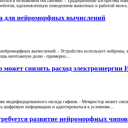
аться в незнакомой обстановке. - Традиционные алгоритмы нав
 роботов, вдохновленную поведением животных и работой мозг
га для нейроморфных вычислений
 нейроморфных вычислений. - Устройство использует нейроны, 
 лишь ничтожную долю - примерно…
 может снизить расход электроэнергии
нове модифицированного оксида гафния. - Мемристор может сни
ить цифровую информацию и адаптироваться к условиям…
требуется развитие нейроморфных чипов