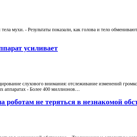
 тела мухи. - Результаты показали, как голова и тело обменива
ппарат усиливает
кодирование слухового внимания: отслеживание изменений громк
ых аппаратах - Более 400 миллионов…
 роботам не теряться в незнакомой обс