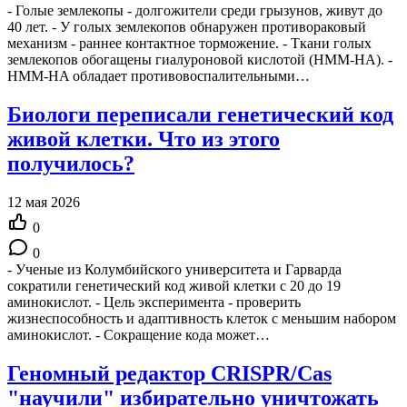
- Голые землекопы - долгожители среди грызунов, живут до
40 лет. - У голых землекопов обнаружен противораковый
механизм - раннее контактное торможение. - Ткани голых
землекопов обогащены гиалуроновой кислотой (HMM-HA). -
HMM-HA обладает противовоспалительными…
Биологи переписали генетический код
живой клетки. Что из этого
получилось?
12 мая 2026
0
0
- Ученые из Колумбийского университета и Гарварда
сократили генетический код живой клетки с 20 до 19
аминокислот. - Цель эксперимента - проверить
жизнеспособность и адаптивность клеток с меньшим набором
аминокислот. - Сокращение кода может…
Геномный редактор CRISPR/Cas
"научили" избирательно уничтожать