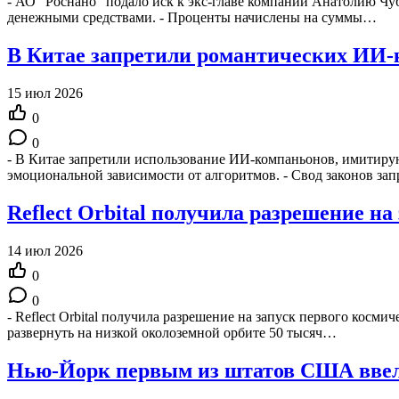
- АО "Роснано" подало иск к экс-главе компании Анатолию Чу
денежными средствами. - Проценты начислены на суммы…
В Китае запретили романтических ИИ
15 июл 2026
0
0
- В Китае запретили использование ИИ-компаньонов, имитиру
эмоциональной зависимости от алгоритмов. - Свод законов з
Reflect Orbital получила разрешение на
14 июл 2026
0
0
- Reflect Orbital получила разрешение на запуск первого косми
развернуть на низкой околоземной орбите 50 тысяч…
Нью-Йорк первым из штатов США ввел 