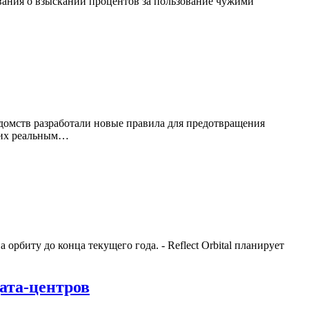
вания о взыскании процентов за пользование чужими
домств разработали новые правила для предотвращения
ящих реальным…
орбиту до конца текущего года. - Reflect Orbital планирует
ата-центров