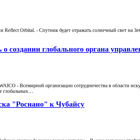
eflect Orbital. - Спутник будет отражать солнечный свет на Зем
ь о создании глобального органа управл
и WAICO - Всемирной организации сотрудничества в области иск
ние глобальных…
иска "Роснано" к Чубайсу