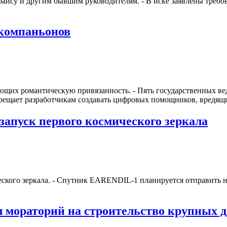
байсу и другим бывшим руководителям. - В иске заявлены требо
-компаньонов
ющих романтическую привязанность. - Пять государственных ве
апрещает разработчикам создавать цифровых помощников, вред
 запуск первого космического зеркала
ческого зеркала. - Спутник EARENDIL-1 планируется отправить на 
мораторий на строительство крупных д