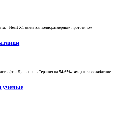
ета. - Heart X1 является полноразмерным прототипом
пытаний
истрофии Дюшенна. - Терапия на 54-65% замедлила ослабление
и ученые