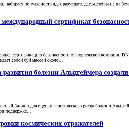
) набирает популярность идея размещать дата‑центры не на Зем
 международный сертификат безопасност
рошел сертификацию безопасности от норвежской компании DNV
авляет собой буй массой около…
а развития болезни Альцгеймера созда
нный биочип для оценки генетического риска болезни Альцгейм
 при поддержке…
ровки космических отражателей