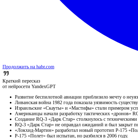
Продолжить на habr.com
Краткий пересказ
от нейросети YandexGPT
Развитие беспилотной авиации приблизило мечту о неуяз
Ливанская война 1982 года показала уязвимость существ
Израильские «Скауты» и «Мастифы» стали примером успе
Американцы начали разработку тактических «дронов» RQ
Создание RQ-3 «Дарк Стар» столкнулось с техническими
RQ-3 «Дарк Стар» не оправдал ожиданий и был закрыт по
«Локхид-Мартин» разработал новый прототип Р-175 «Пол
Р-175 «Полет» был испытан, но разбился в 2006 году.