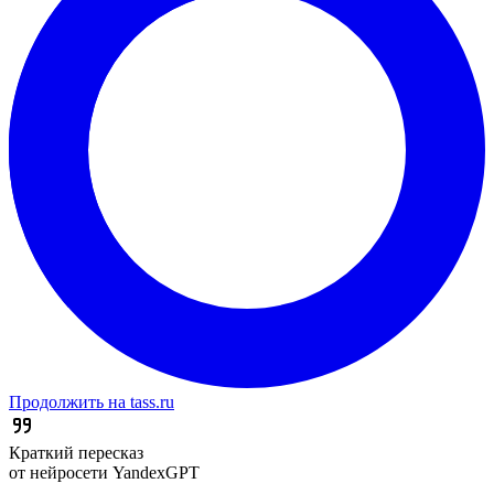
Продолжить на tass.ru
Краткий пересказ
от нейросети YandexGPT