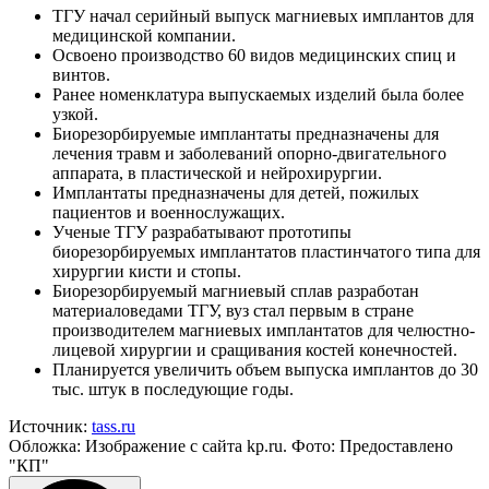
ТГУ начал серийный выпуск магниевых имплантов для
медицинской компании.
Освоено производство 60 видов медицинских спиц и
винтов.
Ранее номенклатура выпускаемых изделий была более
узкой.
Биорезорбируемые имплантаты предназначены для
лечения травм и заболеваний опорно-двигательного
аппарата, в пластической и нейрохирургии.
Имплантаты предназначены для детей, пожилых
пациентов и военнослужащих.
Ученые ТГУ разрабатывают прототипы
биорезорбируемых имплантатов пластинчатого типа для
хирургии кисти и стопы.
Биорезорбируемый магниевый сплав разработан
материаловедами ТГУ, вуз стал первым в стране
производителем магниевых имплантатов для челюстно-
лицевой хирургии и сращивания костей конечностей.
Планируется увеличить объем выпуска имплантов до 30
тыс. штук в последующие годы.
Источник:
tass.ru
Обложка: Изображение с сайта kp.ru. Фото: Предоставлено
"КП"