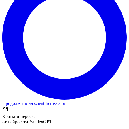
Продолжить на scientificrussia.ru
Краткий пересказ
от нейросети YandexGPT