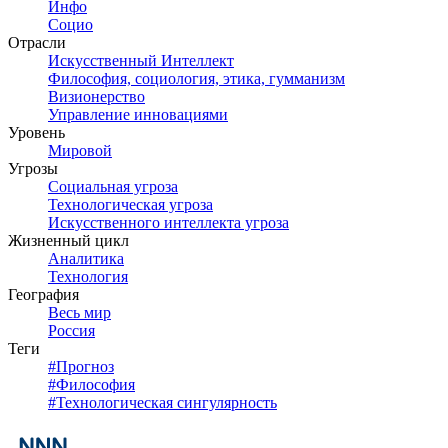
Инфо
Социо
Отрасли
Искусственный Интеллект
Философия, социология, этика, гумманизм
Визионерство
Управление инновациями
Уровень
Мировой
Угрозы
Социальная угроза
Технологическая угроза
Искусственного интеллекта угроза
Жизненный цикл
Аналитика
Технология
География
Весь мир
Россия
Теги
#
Прогноз
#
Философия
#
Технологическая сингулярность