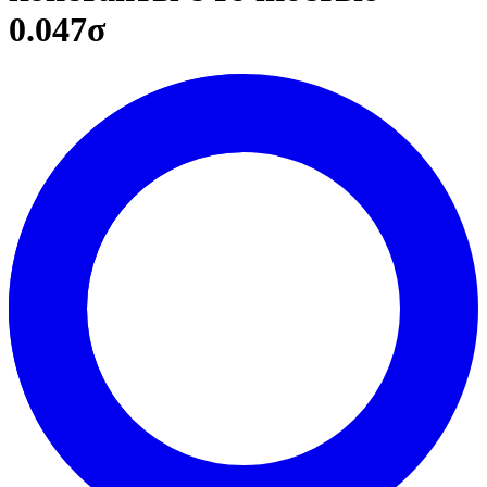
0.047σ