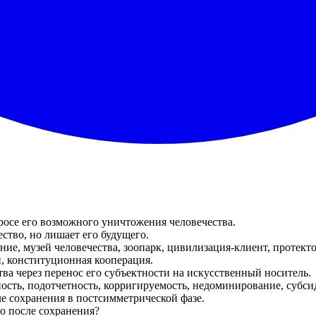
росе его возможного уничтожения человечества.
ство, но лишает его будущего.
ие, музей человечества, зоопарк, цивилизация-клиент, протект
и, конституционная кооперация.
ва через перенос его субъектности на искусственный носитель.
сть, подотчетность, корригируемость, недоминирование, субсид
ле сохранения в постсимметрической фазе.
го после сохранения?