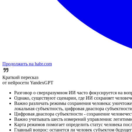
Продолжить на habr.com
Краткий пересказ
от нейросети YandexGPT
Разговор о сверхразумном ИИ часто фокусируется на воп
Однако, существуют сценарии, где ИИ сохраняет человече
Важно различать режимы сохранения человека: уничтожен
локальная субъектность, цифровая диаспора субъектност
Цифровая диаспора субъектности - сохранение человечест
Важно учитывать шесть измерений управления: легитимно
Карта режимов помогает определить статус человека пос
Главный вопрос: останется ли человек субъектом будуще