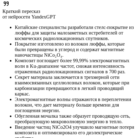
Краткий пересказ
от нейросети YandexGPT
Китайские специалисты разработали стелс-покрытие из
люффы для защиты малозаметных истребителей от
космических радиолокационных спутников.
Покрытие изготовлено из волокон люффы, которые
были превращены в углерод и содержат магнитные
наночастицы NiCo₂O₄.
Композит поглощает более 99,99% электромагнитных
волн в Ku-диапазоне частот, снижая интенсивность
отраженных радиолокационных сигналов в 700 раз.
Секрет материала заключается в трехмерной сети
взаимосвязанных целлюлозных волокон, которые при
карбонизации превращаются в легкий проводящий
каркас.
Электромагнитные волны отражаются в переплетении
волокон, что дает материалу больше времени для
поглощения энергии.
Обугленная мочалка также образует проводящую сеть,
преобразующую микроволновую энергию в тепло.
Введение частиц NiCo2O4 улучшило магнитные потери
композита и оптимизировало его диэлектрические