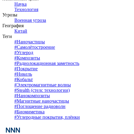
Наука
Технология
Угрозы
Военная угроза
География
Китай
Теги
#
Наночастицы
#
Самолётостроение
#
Углерод
#
Композиты
#
Радиолокационная заметность
#
Покрытие
#
Никель
#
Кобальт
#
Электромагнитные волны
#
Stealth (стелс технологии)
#
Нанокомпозиты
#
Магнитные наночастицы
#
Поглощение радиоволн
#
Биомиметика
#
Углеродные покрытия, плёнки