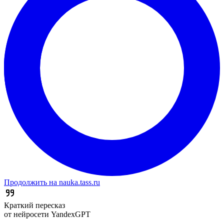
Продолжить на nauka.tass.ru
Краткий пересказ
от нейросети YandexGPT