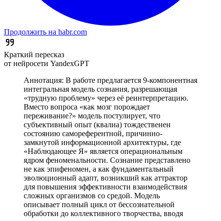
Продолжить на habr.com
Краткий пересказ
от нейросети YandexGPT
Аннотация: В работе предлагается 9-компонентная
интегральная модель сознания, разрешающая
«трудную проблему» через её реинтерпретацию.
Вместо вопроса «как мозг порождает
переживание?» модель постулирует, что
субъективный опыт (квалиа) тождественен
состоянию самореферентной, причинно-
замкнутой информационной архитектуры, где
«Наблюдающее Я» является операциональным
ядром феноменальности. Сознание представлено
не как эпифеномен, а как фундаментальный
эволюционный адапт, возникший как аттрактор
для повышения эффективности взаимодействия
сложных организмов со средой. Модель
описывает полный цикл от бессознательной
обработки до коллективного творчества, вводя