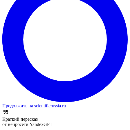
Продолжить на scientificrussia.ru
Краткий пересказ
от нейросети YandexGPT