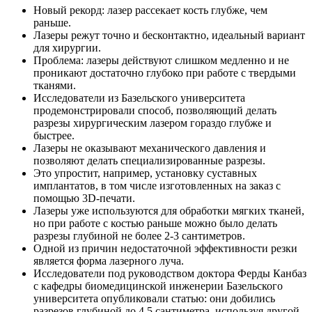
Новый рекорд: лазер рассекает кость глубже, чем
раньше.
Лазеры режут точно и бесконтактно, идеальный вариант
для хирургии.
Проблема: лазеры действуют слишком медленно и не
проникают достаточно глубоко при работе с твердыми
тканями.
Исследователи из Базельского университета
продемонстрировали способ, позволяющий делать
разрезы хирургическим лазером гораздо глубже и
быстрее.
Лазеры не оказывают механического давления и
позволяют делать специализированные разрезы.
Это упростит, например, установку суставных
имплантатов, в том числе изготовленных на заказ с
помощью 3D-печати.
Лазеры уже используются для обработки мягких тканей,
но при работе с костью раньше можно было делать
разрезы глубиной не более 2-3 сантиметров.
Одной из причин недостаточной эффективности резки
является форма лазерного луча.
Исследователи под руководством доктора Ферды Канбаз
с кафедры биомедицинской инженерии Базельского
университета опубликовали статью: они добились
разрезов глубиной до 4,5 сантиметра, используя другой