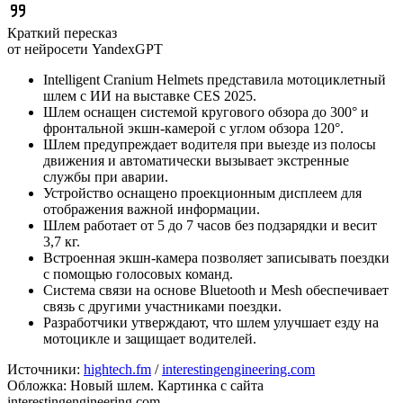
Краткий пересказ
от нейросети YandexGPT
Intelligent Cranium Helmets представила мотоциклетный
шлем с ИИ на выставке CES 2025.
Шлем оснащен системой кругового обзора до 300° и
фронтальной экшн-камерой с углом обзора 120°.
Шлем предупреждает водителя при выезде из полосы
движения и автоматически вызывает экстренные
службы при аварии.
Устройство оснащено проекционным дисплеем для
отображения важной информации.
Шлем работает от 5 до 7 часов без подзарядки и весит
3,7 кг.
Встроенная экшн-камера позволяет записывать поездки
с помощью голосовых команд.
Система связи на основе Bluetooth и Mesh обеспечивает
связь с другими участниками поездки.
Разработчики утверждают, что шлем улучшает езду на
мотоцикле и защищает водителей.
Источники:
hightech.fm
/
interestingengineering.com
Обложка: Новый шлем. Картинка с сайта
interestingengineering.com