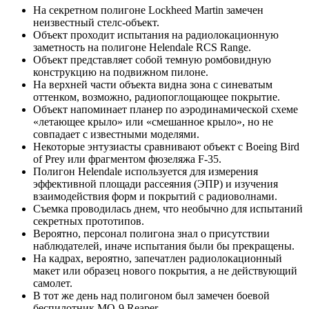
На секретном полигоне Lockheed Martin замечен
неизвестный стелс-объект.
Объект проходит испытания на радиолокационную
заметность на полигоне Helendale RCS Range.
Объект представляет собой темную ромбовидную
конструкцию на подвижном пилоне.
На верхней части объекта видна зона с синеватым
оттенком, возможно, радиопоглощающее покрытие.
Объект напоминает планер по аэродинамической схеме
«летающее крыло» или «смешанное крыло», но не
совпадает с известными моделями.
Некоторые энтузиасты сравнивают объект с Boeing Bird
of Prey или фрагментом фюзеляжа F-35.
Полигон Helendale используется для измерения
эффективной площади рассеяния (ЭПР) и изучения
взаимодействия форм и покрытий с радиоволнами.
Съемка проводилась днем, что необычно для испытаний
секретных прототипов.
Вероятно, персонал полигона знал о присутствии
наблюдателей, иначе испытания были бы прекращены.
На кадрах, вероятно, запечатлен радиолокационный
макет или образец нового покрытия, а не действующий
самолет.
В тот же день над полигоном был замечен боевой
беспилотник MQ-9 Reaper.