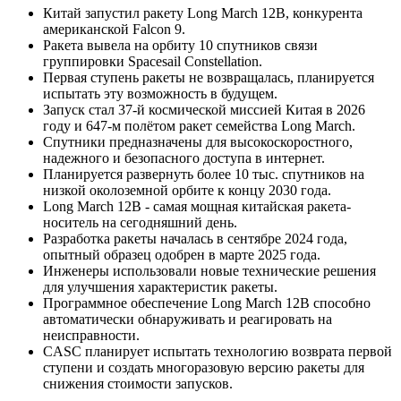
Китай запустил ракету Long March 12B, конкурента
американской Falcon 9.
Ракета вывела на орбиту 10 спутников связи
группировки Spacesail Constellation.
Первая ступень ракеты не возвращалась, планируется
испытать эту возможность в будущем.
Запуск стал 37-й космической миссией Китая в 2026
году и 647-м полётом ракет семейства Long March.
Спутники предназначены для высокоскоростного,
надежного и безопасного доступа в интернет.
Планируется развернуть более 10 тыс. спутников на
низкой околоземной орбите к концу 2030 года.
Long March 12B - самая мощная китайская ракета-
носитель на сегодняшний день.
Разработка ракеты началась в сентябре 2024 года,
опытный образец одобрен в марте 2025 года.
Инженеры использовали новые технические решения
для улучшения характеристик ракеты.
Программное обеспечение Long March 12B способно
автоматически обнаруживать и реагировать на
неисправности.
CASC планирует испытать технологию возврата первой
ступени и создать многоразовую версию ракеты для
снижения стоимости запусков.