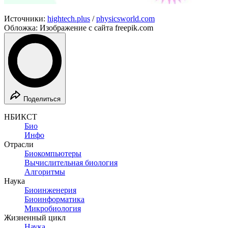
Источники:
hightech.plus
/
physicsworld.com
Обложка: Изображение с сайта freepik.com
Поделиться
НБИКСТ
Био
Инфо
Отрасли
Биокомпьютеры
Вычислительная биология
Алгоритмы
Наука
Биоинженерия
Биоинформатика
Микробиология
Жизненный цикл
Наука