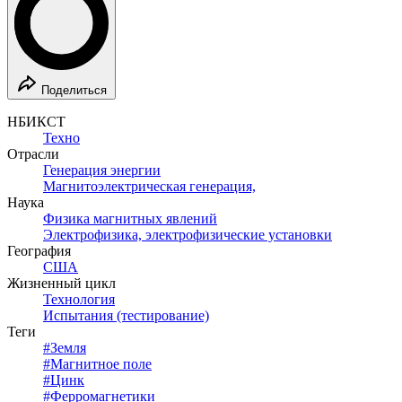
Поделиться
НБИКСТ
Техно
Отрасли
Генерация энергии
Магнитоэлектрическая генерация,
Наука
Физика магнитных явлений
Электрофизика, электрофизические установки
География
США
Жизненный цикл
Технология
Испытания (тестирование)
Теги
#
Земля
#
Магнитное поле
#
Цинк
#
Ферромагнетики