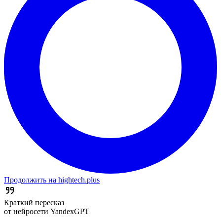
Продолжить на hightech.plus
Краткий пересказ
от нейросети YandexGPT