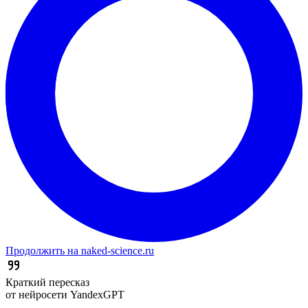
Продолжить на naked-science.ru
Краткий пересказ
от нейросети YandexGPT