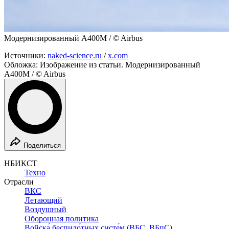
Модернизированный A400M / © Airbus
Источники:
naked-science.ru
/
x.com
Обложка: Изображение из статьи. Модернизированный
A400M / © Airbus
Поделиться
НБИКСТ
Техно
Отрасли
ВКС
Летающий
Воздушный
Оборонная политика
Войска́ беспило́тных систе́м (ВБС, ВБпС)