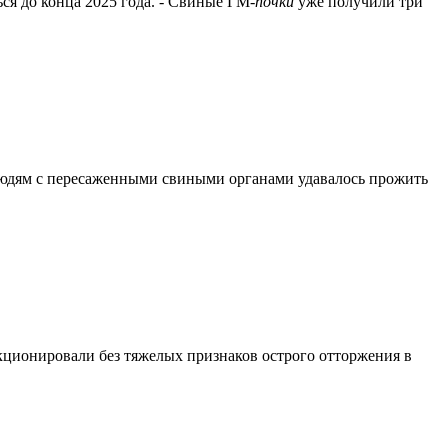
я до конца 2025 года. - Свиные ГМ-
почки
уже получили три
 людям с пересаженными свиными органами удавалось прожить
кционировали без тяжелых признаков острого отторжения в