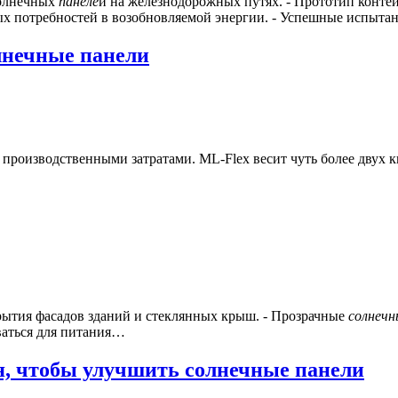
солнечных
панеле
й на железнодорожных путях. - Прототип конте
ных потребностей в возобновляемой энергии. - Успешные испыт
лнечные панели
роизводственными затратами. ML-Flex весит чуть более двух ки
рытия фасадов зданий и стеклянных крыш. - Прозрачные
солнечн
ваться для питания…
, чтобы улучшить солнечные панели