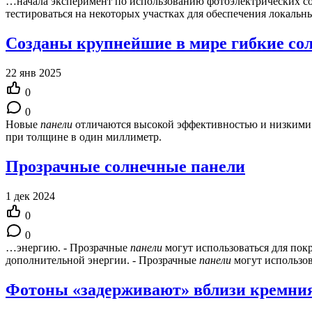
…начала эксперимент по использованию фотоэлектрических 
тестироваться на некоторых участках для обеспечения локаль
Созданы крупнейшие в мире гибкие со
22 янв 2025
0
0
Новые
панели
отличаются высокой эффективностью и низкими п
при толщине в один миллиметр.
Прозрачные солнечные панели
1 дек 2024
0
0
…энергию. - Прозрачные
панели
могут использоваться для пок
дополнительной энергии. - Прозрачные
панели
могут использо
Фотоны «задерживают» вблизи кремния