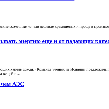
ческие
солнечные
панели
дешевле кремниевых и проще в производс
тывать энергию еще и от падающих капе
ющих капель дождя. - Команда ученых из Испании предложила г
та вещей и…
 чем АЭС