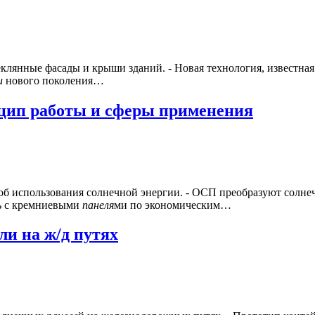
клянные фасады и крыши зданий. - Новая технология, известная ка
и
нового поколения…
цип работы и сферы применения
б использования солнечной энергии. - ОСП преобразуют солнеч
ь с кремниевыми
панеля
ми по экономическим…
и на ж/д путях