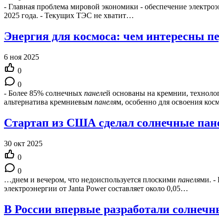
- Главная проблема мировой экономики - обеспечение электроэ
2025 года. - Текущих ТЭС не хватит…
Энергия для космоса: чем интересны п
6 ноя 2025
0
0
- Более 85% солнечных
панеле
й основаны на кремнии, техноло
альтернатива кремниевым
панеля
м, особенно для освоения кос
Стартап из США сделал солнечные пане
30 окт 2025
0
0
…днем и вечером, что недоиспользуется плоскими
панеля
ми. -
электроэнергии от Janta Power составляет около 0,05…
В России впервые разработали солнечн