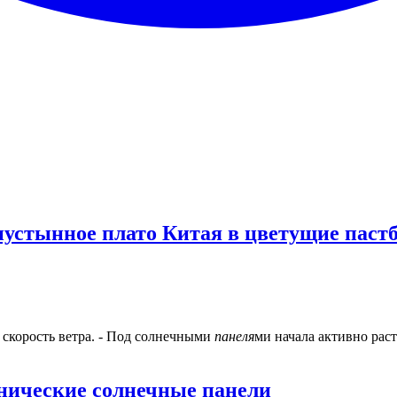
пустынное плато Китая в цветущие паст
скорость ветра. - Под солнечными
панеля
ми начала активно раст
анические солнечные панели