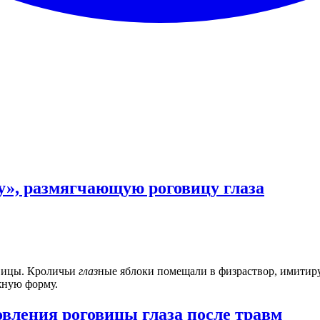
у», размягчающую роговицу глаза
вицы. Кроличьи
глаз
ные яблоки помещали в физраствор, имитир
ную форму.
овления роговицы глаза после травм