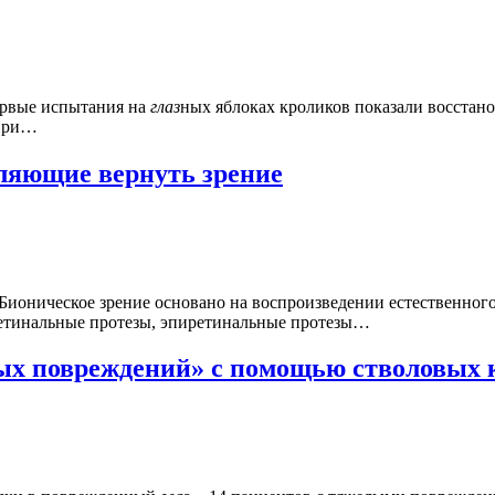
ервые испытания на
глаз
ных яблоках кроликов показали восстано
 При…
оляющие вернуть зрение
 Бионическое зрение основано на воспроизведении естественног
ретинальные протезы, эпиретинальные протезы…
мых повреждений» с помощью стволовых 