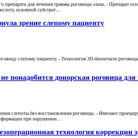
го препарата для лечения травмы роговицы
глаза
. - Препарат о
кислоту, основной субстрат…
рнула зрение слепому пациенту
говицу слепому пациенту. - Технология 3D-биопечати роговицы 
е понадобится донорская роговица для 
ения слепоты без восстановления роговицы. - Имплант проецир
 информации при нарушении…
безоперационная технология коррекции 