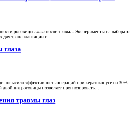
ачности роговицы
глаза
после травм. - Эксперименты на лаборат
их для трансплантации и…
 глаза
е повысило эффективность операций при кератоконусе на 30%. -
ой двойник роговицы позволяет прогнозировать…
чения травмы глаз