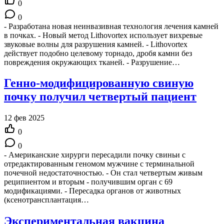
0
0
- Разработана новая неинвазивная технология лечения камней
в почках. - Новый метод Lithovortex использует вихревые
звуковые волны для разрушения камней. - Lithovortex
действует подобно целевому торнадо, дробя камни без
повреждения окружающих тканей. - Разрушение…
Генно-модифицированную свиную
почку получил четвертый пациент
12 фев 2025
0
0
- Американские хирурги пересадили почку свиньи с
отредактированным геномом мужчине с терминальной
почечной недостаточностью. - Он стал четвертым живым
реципиентом и вторым - получившим орган с 69
модификациями. - Пересадка органов от животных
(ксенотрансплантация…
Экспериментальная вакцина