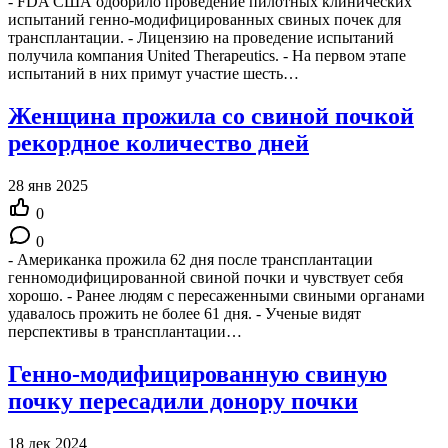
- FDA США одобрило проведение пилотных клинических
испытаний генно-модифицированных свиных почек для
трансплантации. - Лицензию на проведение испытаний
получила компания United Therapeutics. - На первом этапе
испытаний в них примут участие шесть…
Женщина прожила со свиной почкой
рекордное количество дней
28 янв 2025
0
0
- Американка прожила 62 дня после трансплантации
генномодифицированной свиной почки и чувствует себя
хорошо. - Ранее людям с пересаженными свиными органами
удавалось прожить не более 61 дня. - Ученые видят
перспективы в трансплантации…
Генно-модифицированную свиную
почку пересадили донору почки
18 дек 2024