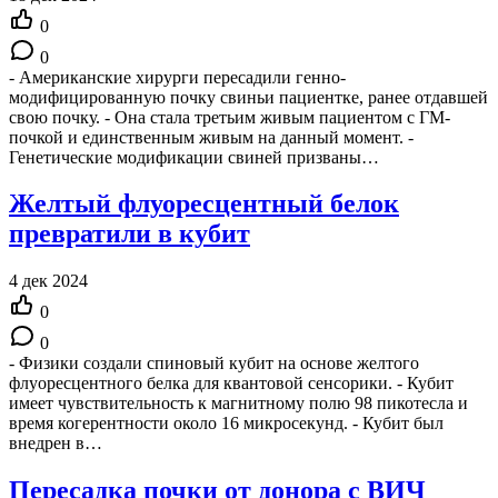
0
0
- Американские хирурги пересадили генно-
модифицированную почку свиньи пациентке, ранее отдавшей
свою почку. - Она стала третьим живым пациентом с ГМ-
почкой и единственным живым на данный момент. -
Генетические модификации свиней призваны…
Желтый флуоресцентный белок
превратили в кубит
4 дек 2024
0
0
- Физики создали спиновый кубит на основе желтого
флуоресцентного белка для квантовой сенсорики. - Кубит
имеет чувствительность к магнитному полю 98 пикотесла и
время когерентности около 16 микросекунд. - Кубит был
внедрен в…
Пересадка почки от донора с ВИЧ