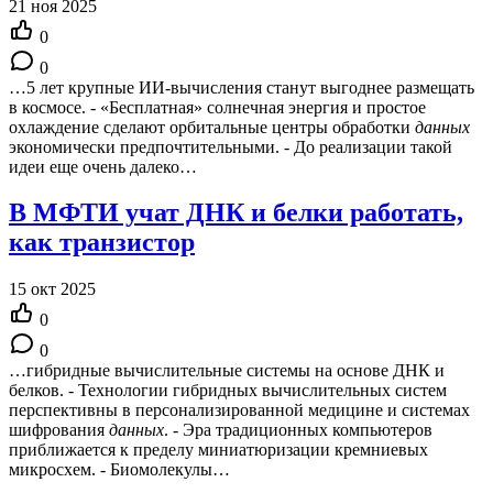
21 ноя 2025
0
0
…5 лет крупные ИИ-вычисления станут выгоднее размещать
в космосе. - «Бесплатная» солнечная энергия и простое
охлаждение сделают орбитальные центры обработки
данных
экономически предпочтительными. - До реализации такой
идеи еще очень далеко…
В МФТИ учат ДНК и белки работать,
как транзистор
15 окт 2025
0
0
…гибридные вычислительные системы на основе ДНК и
белков. - Технологии гибридных вычислительных систем
перспективны в персонализированной медицине и системах
шифрования
данных
. - Эра традиционных компьютеров
приближается к пределу миниатюризации кремниевых
микросхем. - Биомолекулы…