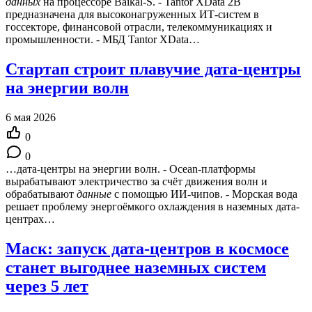
данных
на процессоре Baikal-S. - Tantor XData 2B
предназначена для высоконагруженных ИТ-систем в
госсекторе, финансовой отрасли, телекоммуникациях и
промышленности. - МБД Tantor XData…
Стартап строит плавучие дата-центры
на энергии волн
6 мая 2026
0
0
…дата-центры на энергии волн. - Ocean-платформы
вырабатывают электричество за счёт движения волн и
обрабатывают
данные
с помощью ИИ-чипов. - Морская вода
решает проблему энергоёмкого охлаждения в наземных дата-
центрах…
Маск: запуск дата-центров в космосе
станет выгоднее наземных систем
через 5 лет