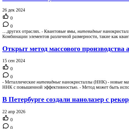
26 дек 2024
0
0
…других отраслях. - Квантовые ямы,
нитевидные
нанокристалл
Комбинации элементов различной размерности, такие как кван
Открыт метод массового производства
15 сен 2024
0
0
- Металлические
нитевидные
нанокристаллы (ННК) - новые ма
ННК с повышенной эффективностью. - Метод может быть испо
В Петербурге создали нанолазер с реко
22 апр 2026
0
0