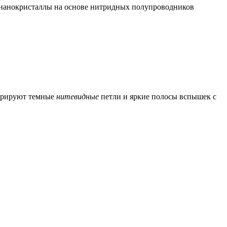
нанокристаллы на основе нитридных полупроводников
стрируют темные
нитевидные
петли и яркие полосы вспышек с