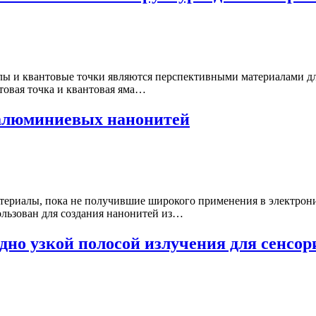
ы и квантовые точки являются перспективными материалами для
товая точка и квантовая яма…
 алюминиевых нанонитей
териалы, пока не получившие широкого применения в электро
льзован для создания нанонитей из…
рдно узкой полосой излучения для сенсо