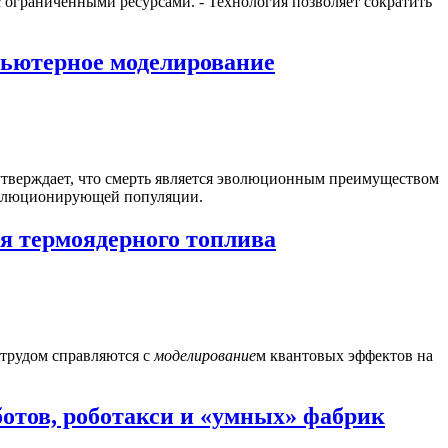
 ограниченными ресурсами. - Технология позволяет сократить
ьютерное моделирование
утверждает, что смерть является эволюционным преимуществом
эволюционирующей популяции.
я термоядерного топлива
 трудом справляются с
моделирование
м квантовых эффектов на
отов, роботакси и «умных» фабрик