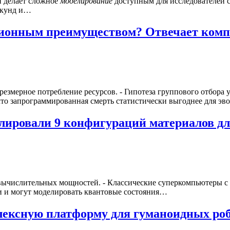
 делает сложное
моделирование
доступным для исследователей с
секунд и…
ционным преимуществом? Отвечает комп
змерное потребление ресурсов. - Гипотеза группового отбора 
что запрограммированная смерть статистически выгоднее для 
ировали 9 конфигураций материалов дл
 вычислительных мощностей. - Классические суперкомпьютеры с
и и могут моделировать квантовые состояния…
ексную платформу для гуманоидных роб