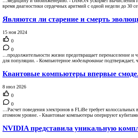
…медицину и биоинженерию. - DIMON ускоряет вычисления и
время диагностики сердечных аритмий с одной недели до 30 
Являются ли старение и смерть эволю
15 ноя 2024
0
0
…продолжительности жизни предотвращает перенаселение и чре
для популяции. - Компьютерное
моделирование
подтверждает, 
Квантовые компьютеры впервые смодел
8 июл 2026
0
0
…Расчет поведения электронов в FLiBe требует колоссальных
атомном уровне. - Квантовые компьютеры оперируют кубитам
NVIDIA представила уникальную компл