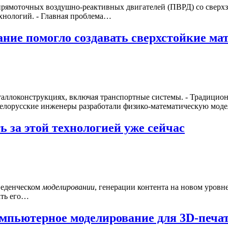
рямоточных воздушно-реактивных двигателей (ПВРД) со сверхзв
ехнологий. - Главная проблема…
ние помогло создавать сверхстойкие ма
аллоконструкциях, включая транспортные системы. - Традицио
Белорусские инженеры разработали физико-математическую мод
ь за этой технологией уже сейчас
веденческом
моделировании
, генерации контента на новом уровн
ать его…
омпьютерное моделирование для 3D-печа