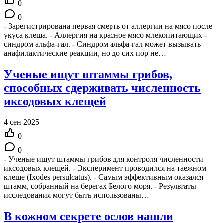
0
0
- Зарегистрирована первая смерть от аллергии на мясо после
укуса клеща. - Аллергия на красное мясо млекопитающих -
синдром альфа-гал. - Синдром альфа-гал может вызывать
анафилактические реакции, но до сих пор не…
Ученые ищут штаммы грибов,
способных сдерживать численность
иксодовых клещей
4 сен 2025
0
0
- Ученые ищут штаммы грибов для контроля численности
иксодовых клещей. - Эксперимент проводился на таежном
клеще (Ixodes persulcatus). - Самым эффективным оказался
штамм, собранный на берегах Белого моря. - Результаты
исследования могут быть использованы…
В кожном секрете ослов нашли