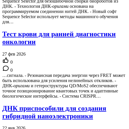
Sequence Selector для безошибочной сборки биороботов из
ДНК. - Технология ДНК-
оригами
основана на
программируемом соединении нитей ДНК. - Новый софт
Sequence Selector использует методы машинного обучения
для…
Тест крови для ранней диагностики
онкологии
27 фев 2026
0
0
…сигнала. - Резонансная передача энергии через FRET может
быть использована для усиления нелинейных откликов. -
ДНК-
оригами
и гетероструктуры QD/MoS2 обеспечивают
точное позиционирование квантовых точек и адаптивные
биологические интерфейсы. - Система CRISPR…
ДНК приспособили для создания
гибридной наноэлектроники
22 янв 2026