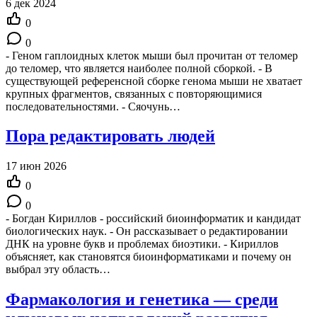
6 дек 2024
0
0
- Геном гаплоидных клеток мыши был прочитан от теломер
до теломер, что является наиболее полной сборкой. - В
существующей референсной сборке генома мыши не хватает
крупных фрагментов, связанных с повторяющимися
последовательностями. - Сяочунь…
Пора редактировать людей
17 июн 2026
0
0
- Богдан Кириллов - российский биоинформатик и кандидат
биологических наук. - Он рассказывает о редактировании
ДНК на уровне букв и проблемах биоэтики. - Кириллов
объясняет, как становятся биоинформатиками и почему он
выбрал эту область…
Фармакология и генетика — среди