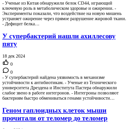
- Ученые из Китая обнаружили белок CD44, играющий
ключевую роль в метаболическом здоровье и ожирении. -
Эксперименты показали, что воздействие на новую мишень
устраняет ожирение через прямое разрушение жировой ткани.
- Дефицит белка…
У супербактерий нашли ахиллесову
пяту
18 дек 2024
0
0
- У супербактерий найдена уязвимость в механизме
устойчивости к антибиотикам. - Ученые из Технического
университета Дрездена и Института Пастера обнаружили
слабое звено в работе интегронов. - Интегроны позволяют
бактериям быстро обмениваться генами устойчивости…
Геном гаплоидных клеток мыши
прочитали от теломер до теломер