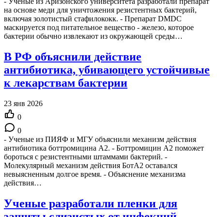
- Ученые из Аризонского университета разработали препарат
на основе меди для уничтожения резистентных бактерий,
включая золотистый стафилококк. - Препарат DMDC
маскируется под питательное вещество - железо, которое
бактерии обычно извлекают из окружающей среды…
В РФ объяснили действие
антибиотика, убивающего устойчивые
к лекарствам бактерии
23 янв 2026
0
0
- Ученые из ПИЯФ и МГУ объяснили механизм действия
антибиотика боттромицина А2. - Боттромицин А2 поможет
бороться с резистентными штаммами бактерий. -
Молекулярный механизм действия БотА2 оставался
невыясненным долгое время. - Объяснение механизма
действия…
Ученые разработали пленки для
защиты слизистых от инфекций