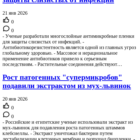
21 янв 2026
0
0
- Ученые разработали многослойные антимикробные пленки
для защиты слизистых от инфекций. -
Антибиотикорезистентность является одной из главных угроз
глобальному здоровью. - Массовое и нерациональное
применение антибиотиков привело к серьезным
последствиям. - Растительные соединения действуют…
Рост патогенных "супермикробов"
подавили экстрактом из мух-львинок
20 янв 2026
0
0
- Российские и египетские ученые использовали экстракт из
мух-львинок для подавления роста патогенных штаммов
клебсиеллы. - Экстракт уничтожал бактерии путем
дестабилизации клеточных мембран и разрушал биопленки. -