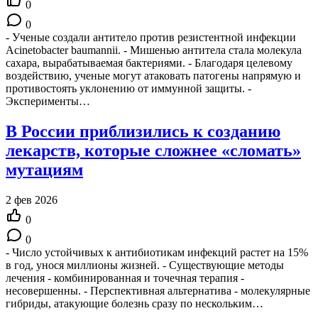
0
0
- Ученые создали антитело против резистентной инфекции
Acinetobacter baumannii. - Мишенью антитела стала молекула
сахара, вырабатываемая бактериями. - Благодаря целевому
воздействию, ученые могут атаковать патогены напрямую и
противостоять уклонению от иммунной защиты. -
Эксперименты…
В России приблизились к созданию
лекарств, которые сложнее «сломать»
мутациям
2 фев 2026
0
0
- Число устойчивых к антибиотикам инфекций растет на 15%
в год, унося миллионы жизней. - Существующие методы
лечения - комбинированная и точечная терапия -
несовершенны. - Перспективная альтернатива - молекулярные
гибриды, атакующие болезнь сразу по нескольким…