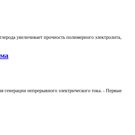
углерода увеличивает прочность полимерного электролита,
ума
для генерации непрерывного электрического тока. - Первые