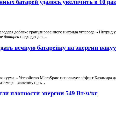
ных батарей удалось увеличить в 10 раз
лагодаря добавке гранулированного нитрида углерода. - Нитрид 
ые
батареи
подходят для…
оздать вечную батарейку на энергии ваку
 вакуума. - Устройство MicroSparc использует эффект Казимира 
Казимира - явление, при…
ли плотности энергии 549 Вт·ч/кг