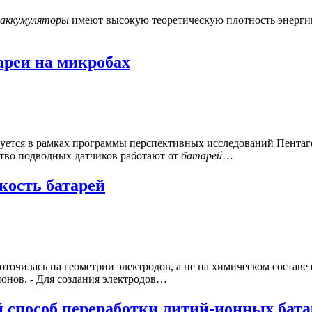
аккумуляторы
имеют высокую теоретическую плотность энергии
ареи на микробах
зуется в рамках программы перспективных исследований Пентаго
ство подводных датчиков работают от
батарей
…
кость батарей
точилась на геометрии электродов, а не на химическом составе
ионов. - Для создания электродов…
способ переработки литий-ионных бата