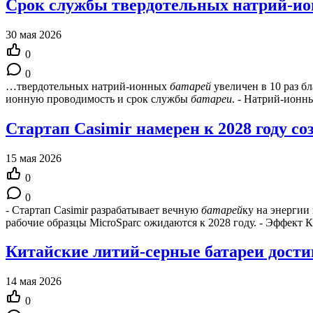
Срок службы твердотельных натрий-ион
30 мая 2026
0
0
…твердотельных натрий-ионных
батарей
увеличен в 10 раз б
ионную проводимость и срок службы
батареи
. - Натрий-ионн
Стартап Casimir намерен к 2028 году с
15 мая 2026
0
0
- Стартап Casimir разрабатывает вечную
батарей
ку на энергии
рабочие образцы MicroSparc ожидаются к 2028 году. - Эффект 
Китайские литий-серные батареи достиг
14 мая 2026
0