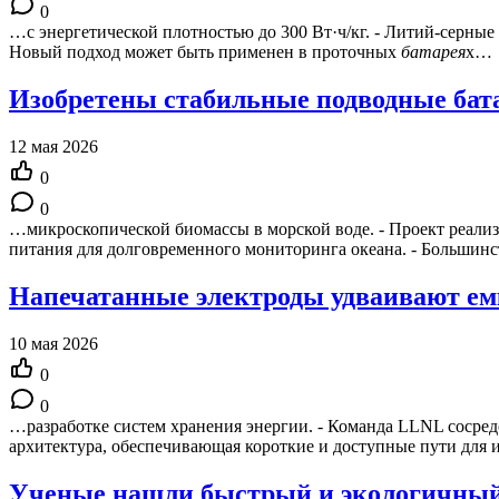
0
…с энергетической плотностью до 300 Вт·ч/кг. - Литий-серные
Новый подход может быть применен в проточных
батарея
х…
Изобретены стабильные подводные бат
12 мая 2026
0
0
…микроскопической биомассы в морской воде. - Проект реали
питания для долговременного мониторинга океана. - Большин
Напечатанные электроды удваивают ем
10 мая 2026
0
0
…разработке систем хранения энергии. - Команда LLNL сосредо
архитектура, обеспечивающая короткие и доступные пути для 
Ученые нашли быстрый и экологичный 