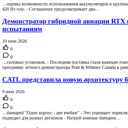
…оценка возможности использования аккумуляторов в крупных 
420 Вт-ч/кг. - Соглашение предусматривает два…
Демонстратор гибридной авиации RTX 
испытаниям
10 июн 2026
0
0
…силовых установок. - Последняя поставка стала важным эта
программу летного демонстратора Pratt & Whitney Canada в р
CATL представила новую архитектуру б
9 июн 2026
0
0
…
батарей
"Один корпус - две ячейки" - Это упрощает перекл
подходит для разных регионов - Натрий-ионные
батареи
…