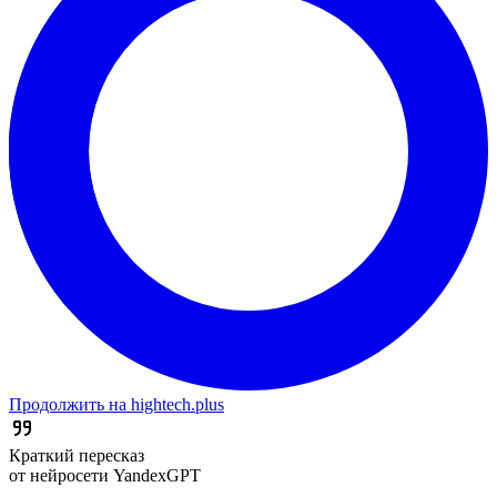
Продолжить на hightech.plus
Краткий пересказ
от нейросети YandexGPT