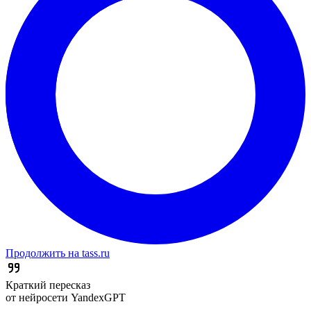
Продолжить на tass.ru
Краткий пересказ
от нейросети YandexGPT