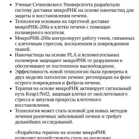
Ученые Сеченовского Университета разработали
систему доставки микроРНК на основе наночастиц для
защиты и восстановления печени.
Технология основана на таргетной доставке
микроРНК-200a в клетки печени с помощью
полимерного носителя.
МикроРНК-200a контролирует работу генов, связанных
с клеточным стрессом, воспалением и повреждением
тканей.
Наночастицы на основе PLA и вспомогательных
полимеров защищают микроРНК от разрушения и
обеспечивают ее постепенное высвобождение.
Эффективность новой технологии была проверена в
двух моделях патологии печени: регенерации на фоне
острого повреждения и фиброза печени.
Терапия на основе микроРНК активирует сигнальный
путь Keap1/Nrf2, защищая клетки от окислительного
стресса и запуская процессы клеточного
восстановления.
Технология может стать основой для новых методов
лечения различных заболеваний печени и требует
дальнейших исследований.
«Разработка терапии на основе микроРНК
позволяет воздействовать сразу на несколько