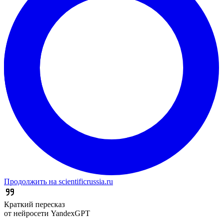
Продолжить на scientificrussia.ru
Краткий пересказ
от нейросети YandexGPT