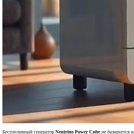
Бестопливный генератор
Neutrino Power Cube
не базируется н