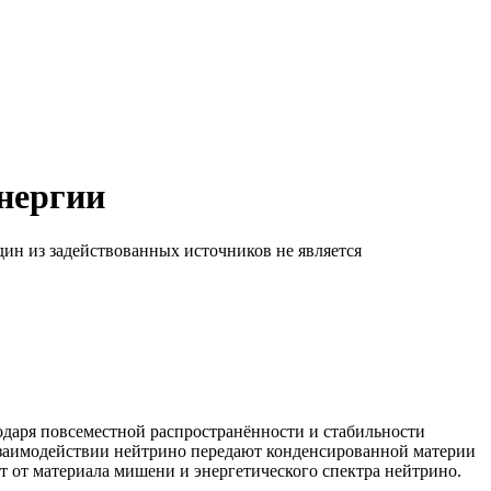
энергии
дин из задействованных источников не является
даря повсеместной распространённости и стабильности
 взаимодействии нейтрино передают конденсированной материи
т от материала мишени и энергетического спектра нейтрино.