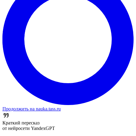
Продолжить на nauka.tass.ru
Краткий пересказ
от нейросети YandexGPT