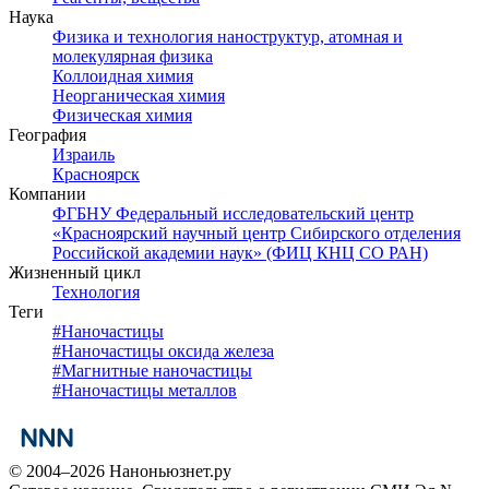
Наука
Физика и технология наноструктур, атомная и
молекулярная физика
Коллоидная химия
Неорганическая химия
Физическая химия
География
Израиль
Красноярск
Компании
ФГБНУ Федеральный исследовательский центр
«Красноярский научный центр Сибирского отделения
Российской академии наук» (ФИЦ КНЦ СО РАН)
Жизненный цикл
Технология
Теги
#
Наночастицы
#
Наночастицы оксида железа
#
Магнитные наночастицы
#
Наночастицы металлов
© 2004–2026 Наноньюзнет.ру